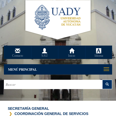
Contacto
SAU
Inicio
Idioma
MENÚ PRINCIPAL
Toggle
naviga
SECRETARÍA GENERAL
COORDINACIÓN GENERAL DE SERVICIOS